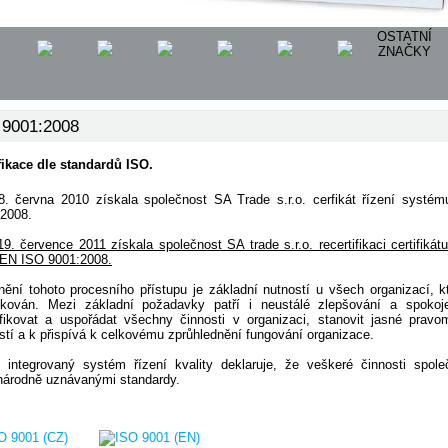
OSTATNÍ
ZNAČKY
 9001:2008
fikace dle standardů ISO.
8. června 2010 získala společnost SA Trade s.r.o. cerfikát řízení sys
2008.
9. července 2011 získala společnost SA trade s.r.o. recertifikaci certifik
EN ISO 9001:2008.
nění tohoto procesního přístupu je základní nutností u všech organizací,
ifikován. Mezi základní požadavky patří i neustálé zlepšování a spoko
ifikovat a uspořádat všechny činnosti v organizaci, stanovit jasné prav
stí a k přispívá k celkovému zprůhlednění fungování organizace.
o integrovaný systém řízení kvality deklaruje, že veškeré činnosti spo
národně uznávanými standardy.