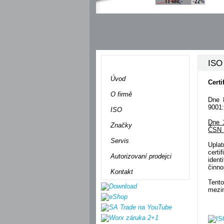
ISO
Menu
Úvod
Certi
O firmě
Dne 
9001:
ISO
Dne 1
Značky
ČSN 
Servis
Uplat
cert
Autorizovaní prodejci
ident
činno
Kontakt
Tent
mezi