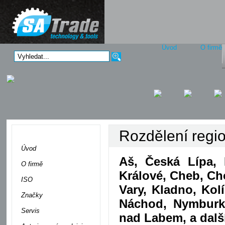
Úvod
O firmě
Rozdělení regi
Menu
Úvod
Aš, Česká Lípa,
O firmě
Králové, Cheb, Ch
ISO
Vary, Kladno, Kolí
Značky
Náchod, Nymburk, 
Servis
nad Labem, a dalš