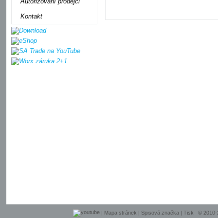
Autorizovaní prodejci
Kontakt
|
Mapa stránek
|
Spisová značka
|
Tisk
© 2010-20