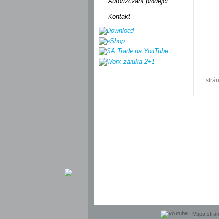
Autorizovaní prodejci
Kontakt
strá
|
Mapa strá