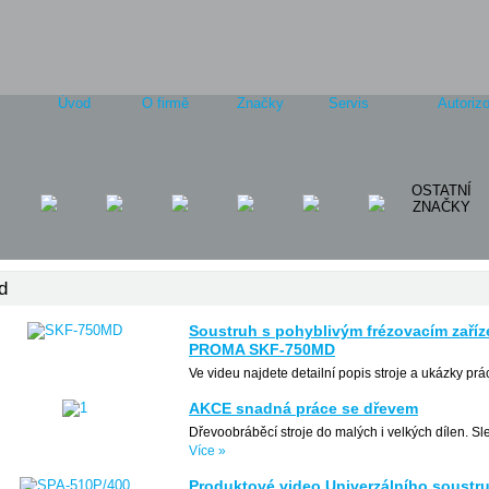
Úvod
O firmě
Značky
Servis
Autorizo
OSTATNÍ
ZNAČKY
d
Soustruh s pohyblivým frézovacím zaří
PROMA SKF-750MD
Ve videu najdete detailní popis stroje a ukázky pr
AKCE snadná práce se dřevem
Dřevoobráběcí stroje do malých i velkých dílen. 
Více »
Produktové video Univerzálního soust