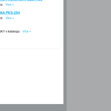
áce:
Více »
OMA PKS-254
áce:
Více »
INKY v katalogu:
Více »