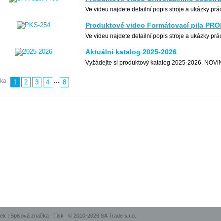
Ve videu najdete detailní popis stroje a ukázky pr
Produktové video Formátovací pila PR
Ve videu najdete detailní popis stroje a ukázky pr
Aktuální katalog 2025-2026
Vyžádejte si produktový katalog 2025-2026. NOV
...
nka
1
2
3
4
8
nek
|
Spisová značka
|
Tisk
© 2010-2026 SA Trade s.r.o.