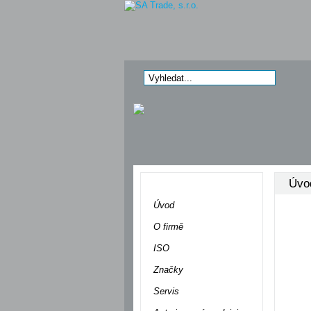
Úvo
Menu
Úvod
O firmě
ISO
Značky
Servis