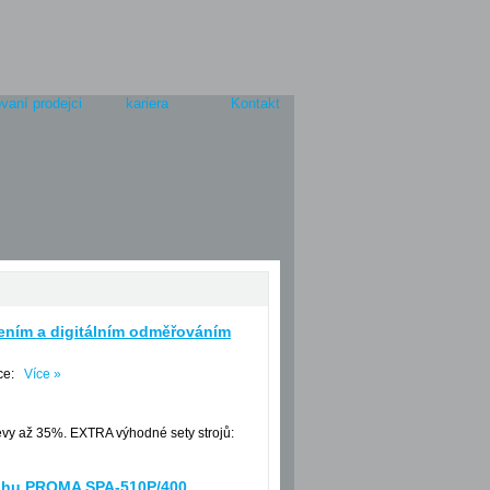
vaní prodejci
kariera
Kontakt
zením a digitálním odměřováním
áce:
Více »
Slevy až 35%. EXTRA výhodné sety strojů:
ruhu PROMA SPA-510P/400