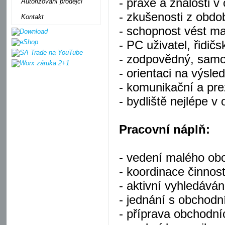
- praxe a znalosti v
Autorizovaní prodejci
- zkušenosti z obdo
Kontakt
- schopnost vést ma
- PC uživatel, řidič
- zodpovědný, samo
- orientaci na výsle
- komunikační a pre
- bydliště nejlépe v
Pracovní náplň:
- vedení malého ob
- koordinace činnos
- aktivní vyhledáván
- jednání s obchodn
- příprava obchodní