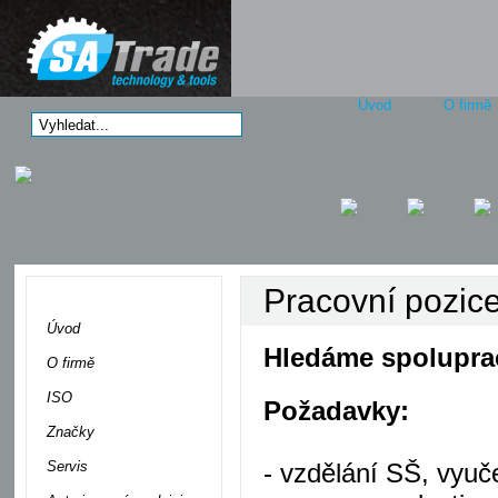
Úvod
O firmě
Pracovní pozice
Menu
Úvod
Hledáme spoluprac
O firmě
ISO
Požadavky:
Značky
Servis
- vzdělání SŠ, vyuč