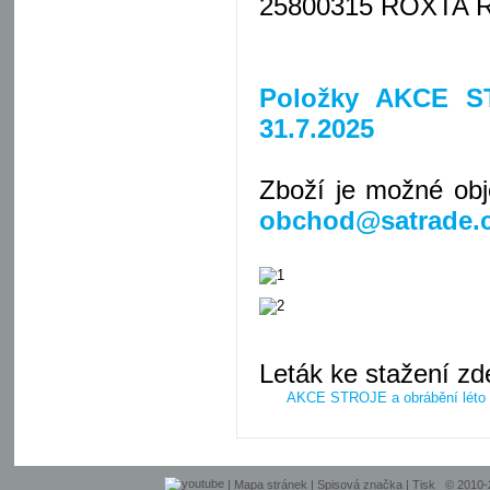
25800315 ROXTA RP
Položky AKCE S
31.7.2025
Zboží je možné ob
obchod@satrade.
Leták ke stažení zd
AKCE STROJE a obrábění léto
|
Mapa stránek
|
Spisová značka
|
Tisk
© 2010-20