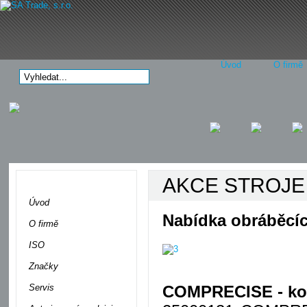
Úvod
O firmě
AKCE STROJE a 
Menu
Úvod
Nabídka obráběcíc
O firmě
ISO
Značky
Servis
COMPRECISE - kom