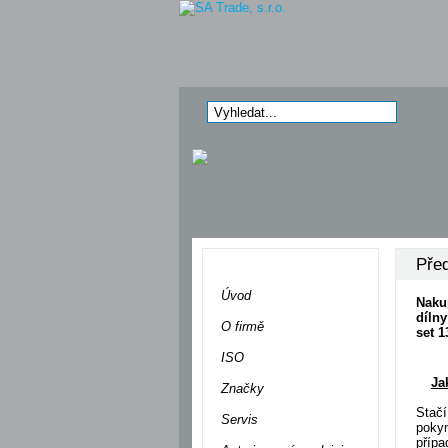
Před
Menu
Úvod
Naku
díln
O firmě
set 1
ISO
Ja
Značky
Stač
Servis
poky
příp