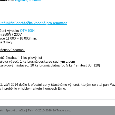
ltifunkční obrážečka vhodná pro renovace
čení výrobku
OTM1004
on 250W / 230V
ace 11 000 – 18 000/min.
a 3 roky
ušenství zdarma:
nůž škrabací, 1 ks pilový list
pilová výseč, 1 ks brusná deska se suchým zipem
karbidový nástavec, 10 ks brusná plátna (po 5 ks / zrnitost 80, 120)
1. září 2014 došlo k předání ceny šťastnému výherci, kterým se stal pan Pav
ní proběhlo v hobbymarketu Hornbach Brno.
nek
|
Spisová značka
|
Tisk
© 2010-2026 SA Trade s.r.o.