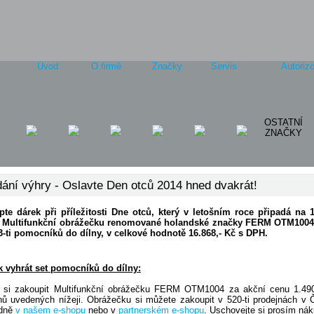
Úvod
O firmě
Značky
Servis
Autorizo
OSTATNÍ
ZNAČKY
ání výhry - Oslavte Den otců 2014 hned dvakrát!
pte dárek při příležitosti Dne otců, který v letošním roce připadá na
y Multifunkční obrážečku renomované holandské značky FERM OTM1004 
3-ti pomocníků do dílny, v celkové hodnotě 16.868,- Kč s DPH.
k vyhrát set pomocníků do dílny:
í si zakoupit Multifunkční obrážečku FERM OTM1004 za akční cenu 1.490,
nů uvedených nížeji. Obrážečku si můžete zakoupit v 520-ti prodejnách 
adně
v našem e-shopu
nebo v
partnerském e-shopu
. Uschovejte si prosím ná