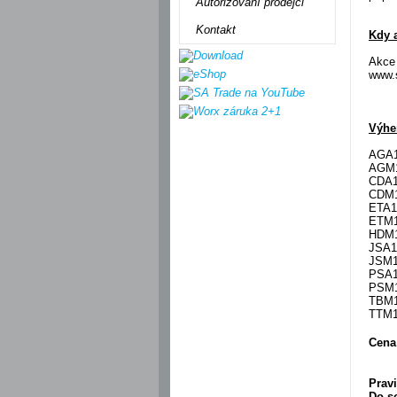
Autorizovaní prodejci
Kontakt
Kdy 
Akce 
www.s
Výher
AGA1
AGM1
CDA10
CDM1
ETA1
ETM10
HDM1
JSA10
JSM10
PSA1
PSM1
TBM10
TTM1
Cena
Prav
Do s