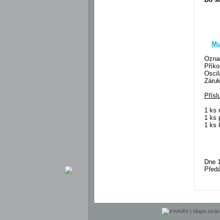
Mu
Ozna
Přík
Oscil
Záruk
Přísl
1 ks 
1 ks 
1 ks 
Dne 1
Předá
|
Mapa strá