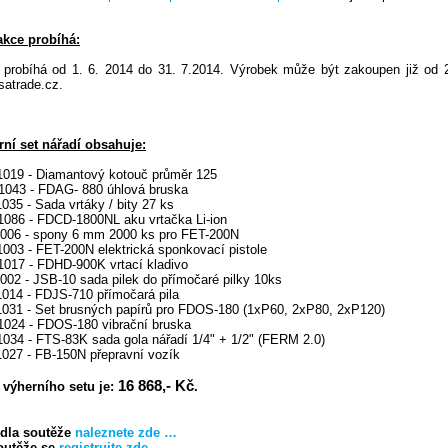
akce probíhá:
probíhá od 1. 6. 2014 do 31. 7.2014. Výrobek může být zakoupen již od 
atrade.cz.
ní set nářadí obsahuje:
019 - Diamantový kotouč průměr 125
043 - FDAG- 880 úhlová bruska
35 - Sada vrtáky / bity 27 ks
086 - FDCD-1800NL aku vrtačka Li-ion
006 - spony 6 mm 2000 ks pro FET-200N
03 - FET-200N elektrická sponkovací pistole
017 - FDHD-900K vrtací kladivo
02 - JSB-10 sada pilek do přímočaré pilky 10ks
14 - FDJS-710 přímočará pila
031 - Set brusných papírů pro FDOS-180 (1xP60, 2xP80, 2xP120)
024 - FDOS-180 vibrační bruska
34 - FTS-83K sada gola nářadí 1/4" + 1/2" (FERM 2.0)
027 - FB-150N přepravní vozík
16 868,- Kč
 výherního setu je:
.
idla soutěže
naleznete zde …
outěže se
registrujte zde...