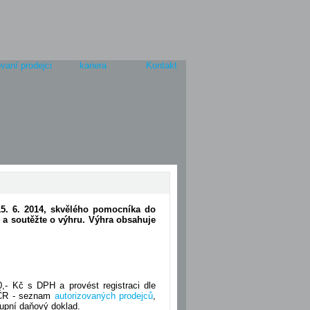
vaní prodejci
kariera
Kontakt
 15. 6. 2014, skvělého pomocníka do
a soutěžte o výhru. Výhra obsahuje
- Kč s DPH a provést registraci dle
v ČR - seznam
autorizovaných prodejců
,
kupní daňový doklad.