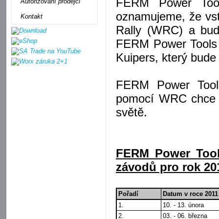
FERM Power Tool
Autorizovaní prodejci
oznamujeme, že vst
Kontakt
Rally (WRC) a bud
FERM Power Tools 
Kuipers, který bude
FERM Power Tools 
pomocí WRC chce p
světě.
FERM Power Tools
závodů pro rok 20
Pořadí
Datum v roce 2011
1.
10. - 13. února
2.
03. - 06. března