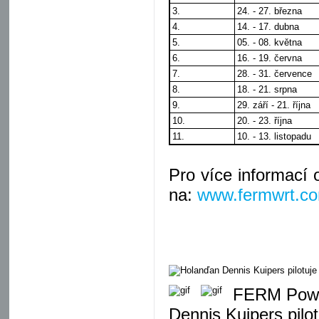
3.
24. - 27. března
4.
14. - 17. dubna
5.
05. - 08. května
6.
16. - 19. června
7.
28. - 31. července
8.
18. - 21. srpna
9.
29. září - 21. října
10.
20. - 23. října
11.
10. - 13. listopadu
Pro více informací
na:
www.fermwrt.c
FERM Power
Dennis Kuipers pil