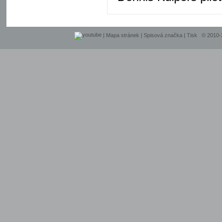
|
Mapa stránek
|
Spisová značka
|
Tisk
© 2010-20