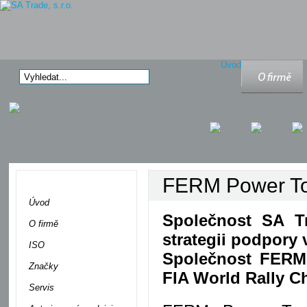
Úvod
O firmě
FERM Power To
Menu
Úvod
Společnost SA Tr
O firmě
strategii podpory
ISO
Společnost FERM
Značky
FIA World Rally 
Servis