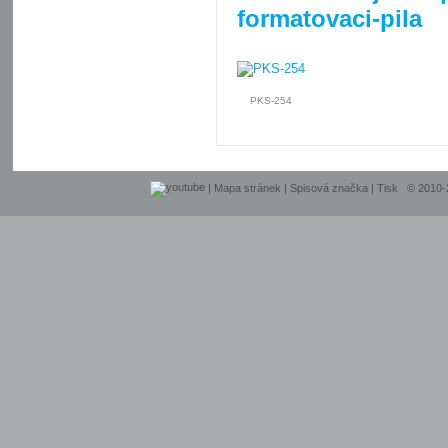
formatovaci-pila
PKS-254
|
Mapa stránek
|
Spisová značka
|
Tisk
© 2010-20