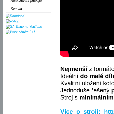
Autorizovaní prodejci
Kontakt
Nejmenší
z formáto
Ideální
do malé díl
Kvalitní uložení ko
Jednoduše řešený
Stroj s
minimálním
Více o stroji: ht