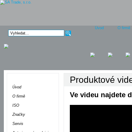
Úvod
O firmě
Produktové vi
Menu
Úvod
Ve videu najdete d
O firmě
ISO
Značky
Servis