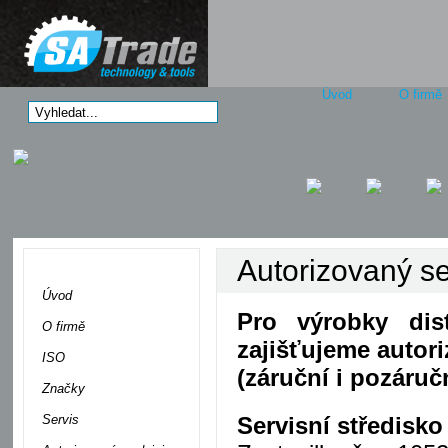
Úvod
O firmě
Autorizovaný se
Menu
Úvod
Pro výrobky dist
O firmě
zajišťujeme autori
ISO
(záruční i pozáruč
Značky
Servis
Servisní středisko