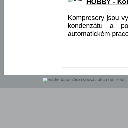
HOBBY - Kom
Kompresory jsou vy
kondenzátu a poj
automatickém praco
|
Mapa stránek
|
Spisová značka
|
Tisk
© 2010-20