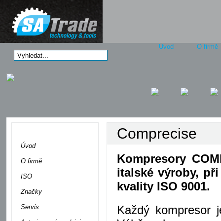
Úvod
O firmě
Comprecise
Menu
Úvod
Kompresory COMPR
O firmě
italské výroby, př
ISO
kvality ISO 9001.
Značky
Servis
Každý kompresor je