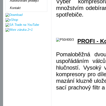
Výběr kompreso
Autorizovaní prodejci
množstvím odebíra
Kontakt
spotřebiče.
PROFI - K
Pomaloběžná dvou
uspořádáním válců
hlučností. Vysoký 
kompresory pro díl
mazání kluzně ulože
sací prachový filtr 