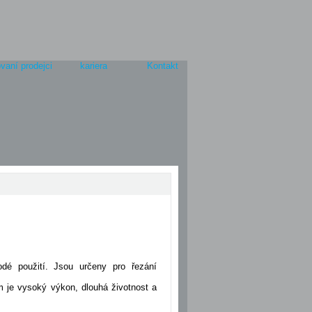
vaní prodejci
kariera
Kontakt
dé použití. Jsou určeny pro řezání
m je vysoký výkon, dlouhá životnost a