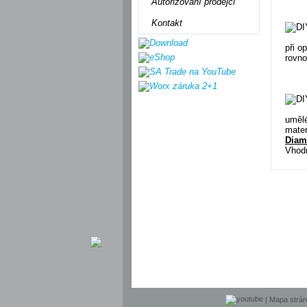
Autorizovaní prodejci
Kontakt
při o
rovno
uměl
mater
Diam
Vhodn
|
Mapa strá