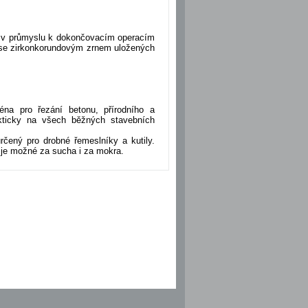
tí v průmyslu k dokončovacím operacím
) se zirkonkorundovým zrnem uložených
na pro řezání betonu, přírodního a
ticky na všech běžných stavebních
ený pro drobné řemeslníky a kutily.
 je možné za sucha i za mokra.