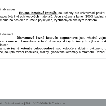
Brusné lamelové kotouče
jsou určeny pro univerzální použi
pracovávání všech kovových materiálů. Jsou složeny z lamel (100% bavlna
měrně na nosičích z umělé pryskyřice, vyztužených skelným vláknem.
Diamantové řezné kotouče segmentové
jsou vhodné zejmé
ého kamene. Diamantový kotouč dosahuje dobrých řezných výkonů prak
iálech.
antové řezné kotouče celoobvodové
jsou kotouče s dobrým výkonem, urč
é jsou pro řezání kachliček, dlažby, glazované keramiky a mramoru. Řezání
nek
|
Spisová značka
|
Tisk
© 2010-2026 SA Trade s.r.o.