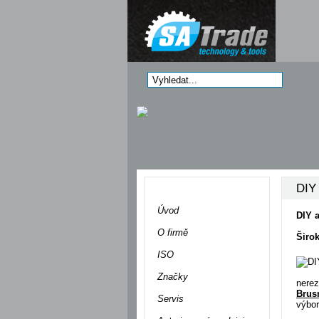
DIY
Menu
Úvod
DIY 
O firmě
Širo
ISO
Značky
nerez
Brus
Servis
výbor