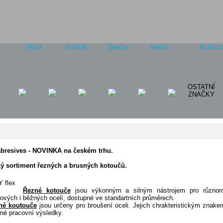
Úvod
O firmě
Značky
Servis
Autorizo
OSTATNÍ
ZNAČKY
abresives - NOVINKA na českém trhu.
ký sortiment řezných a brusných kotoučů.
Řezné kotouče
jsou výkonným a silným nástrojem pro různoro
ových i běžných ocelí, dostupné ve standartních průměrech.
né koutouče
jsou určeny pro broušení oceli. Jejich chrakteristickým znake
né pracovní výsledky.