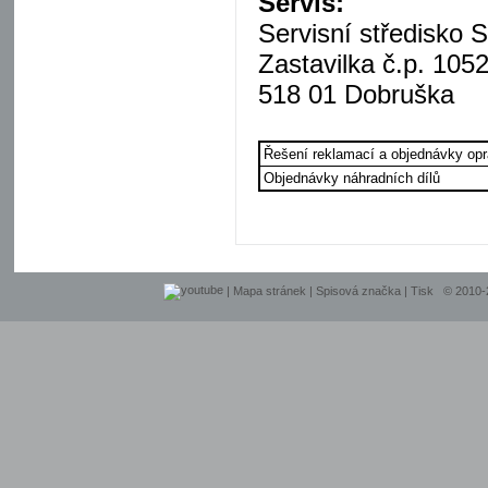
Servis:
Servisní středisko S
Zastavilka č.p. 105
518 01 Dobruška
Řešení reklamací a objednávky op
Objednávky náhradních dílů
|
Mapa stránek
|
Spisová značka
|
Tisk
© 2010-20